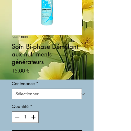
SKU : 808BC
Soin Bi-phase Démêlant
aux nutriments
générateurs
Prix
15,00 €
Contenance
*
Quantité
*