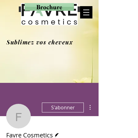
Brochure
MON PANIER
Sublimez vos cheveux
Plus d'actions
S'abonner
Favre Cosmetics
Écrivain
Favre Cosmetics