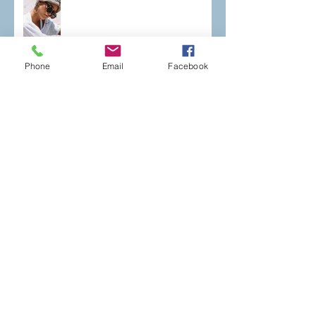
Phone
Email
Facebook
Cheveux blonds, blancs, méchés,
décolorés et en entretien de patine,
le pack qu'il vous faut
Conseils pour sublimer ses boucles
Se coucher les cheveux mouillés ?
Le rituel à oublier !