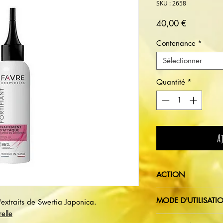
SKU : 2658
Prix
40,00 €
Contenance
*
Sélectionner
Quantité
*
A
ACTION
Basé sur l'action d
MODE D'UTILISATI
extraits de Swertia Japonica.
activer l'activité ce
elle
d'attaque agit direc
Sur cheveux humides