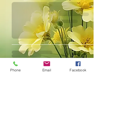
Phone
Email
Facebook
Frais de port offert à partir de
45€
Les commandes passés
après le 28 juillet seront
expédiées le 24 août.
© Créé par Favre Cosmetics