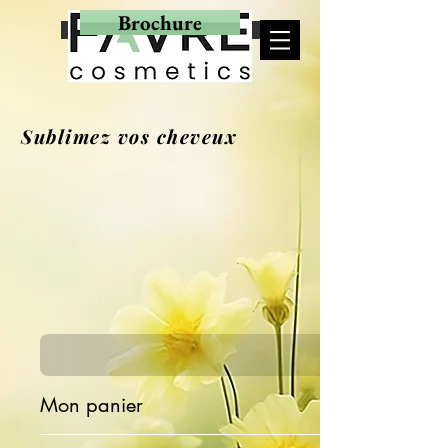
Brochure
MON PANIER
Sublimez vos cheveux
Mon panier