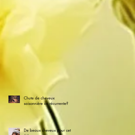
Chute de cheveux
saisonnière ou récurrente?
De beaux cheveux pour cet