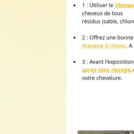
1 : Utiliser le 
Shampo
cheveux de tous
résidus (sable, chlore
2 : Offrez une bonne
masque à rincer
. A
3 : Avant l'expositio
spra
y sans rinçage
,
votre chevelure. 