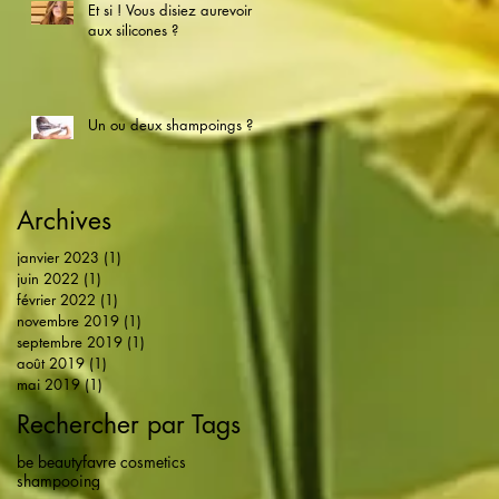
Et si ! Vous disiez aurevoir
aux silicones ?
Un ou deux shampoings ?
Archives
janvier 2023
(1)
1 post
juin 2022
(1)
1 post
février 2022
(1)
1 post
novembre 2019
(1)
1 post
septembre 2019
(1)
1 post
août 2019
(1)
1 post
mai 2019
(1)
1 post
Rechercher par Tags
be beauty
favre cosmetics
shampooing