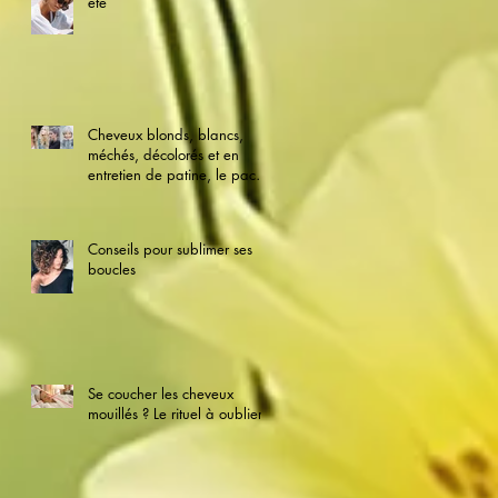
été
Cheveux blonds, blancs,
méchés, décolorés et en
entretien de patine, le pack
qu'il vous faut
Conseils pour sublimer ses
boucles
Se coucher les cheveux
mouillés ? Le rituel à oublier !