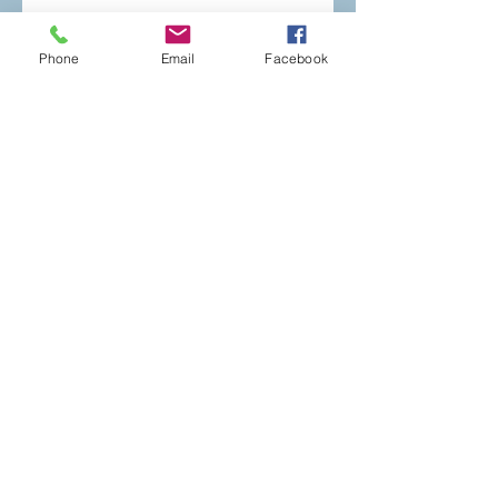
Conseils pour sublimer ses boucles
Phone
Email
Facebook
Se coucher les cheveux mouillés ?
Le rituel à oublier !
Et si ! Vous disiez aurevoir aux
silicones ?
Un ou deux shampoings ?